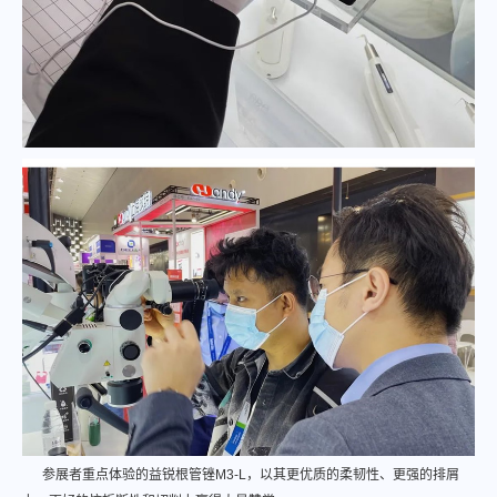
参展者重点体验的益锐根管锉M3-L，以其更优质的柔韧性、更强的排屑