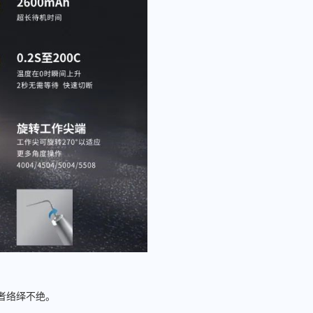
者络绎不绝。