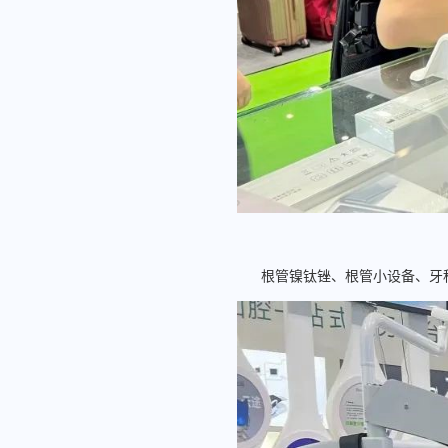
根管镍钛锉、根管小设备、牙科